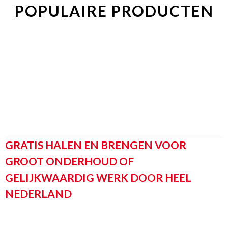
POPULAIRE PRODUCTEN
SERVICE
GRATIS HALEN EN BRENGEN VOOR
GROOT ONDERHOUD OF
GELIJKWAARDIG WERK DOOR HEEL
NEDERLAND
Mocht u een bepaald type zoeken en treft u deze niet aan, mail ons en u
krijgt zo snel mogelijk antwoord of wij deze op voorraad hebben of nog