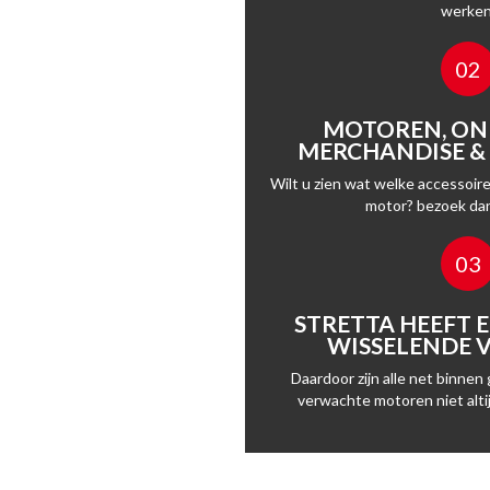
werken
02
MOTOREN, ON
MERCHANDISE & 
Wilt u zien wat welke accessoire
motor? bezoek da
03
STRETTA HEEFT E
WISSELENDE
Daardoor zijn alle net binne
verwachte motoren niet altij